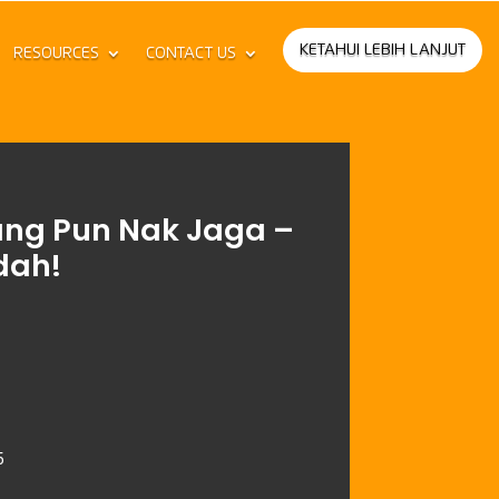
KETAHUI LEBIH LANJUT
RESOURCES
CONTACT US
ng Pun Nak Jaga –
dah!
5